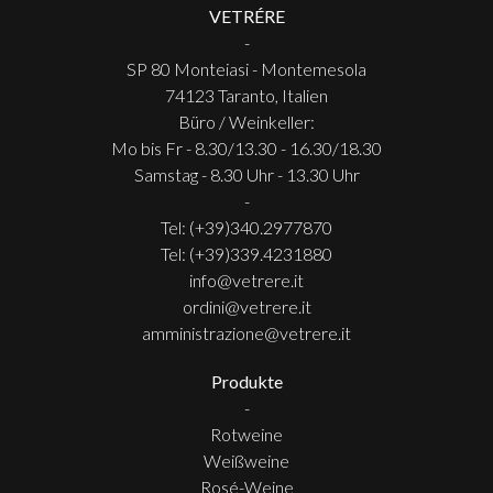
VETRÉRE
-
SP 80 Monteiasi - Montemesola
74123 Taranto, Italien
Büro / Weinkeller:
Mo bis Fr - 8.30/13.30 - 16.30/18.30
Samstag - 8.30 Uhr - 13.30 Uhr
-
Tel: (+39)340.2977870
Tel: (+39)339.4231880
info@vetrere.it
ordini@vetrere.it
amministrazione@vetrere.it
Produkte
-
Rotweine
Weißweine
Rosé-Weine