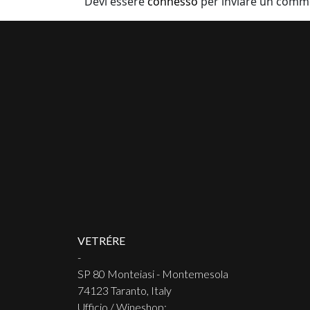
Devi essere
connesso
per inviare un comm
VETRÉRE
-
SP 80 Monteiasi - Montemesola
74123 Taranto, Italy
Ufficio / Wineshop: