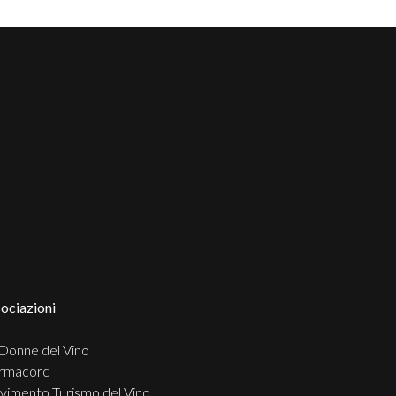
ociazioni
Donne del Vino
rmacorc
imento Turismo del Vino