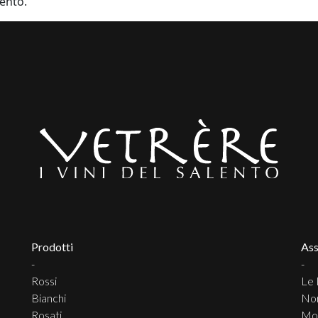
ento.
Prodotti
Ass
-
-
Rossi
Le 
Bianchi
No
Rosati
Mov